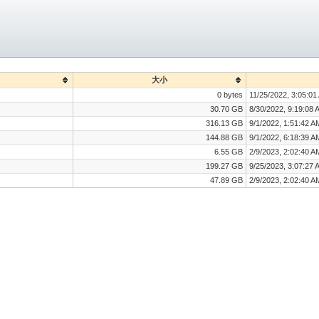
大小
0 bytes
11/25/2022, 3:05:01
30.70 GB
8/30/2022, 9:19:08 
316.13 GB
9/1/2022, 1:51:42 A
144.88 GB
9/1/2022, 6:18:39 A
6.55 GB
2/9/2023, 2:02:40 A
199.27 GB
9/25/2023, 3:07:27 
47.89 GB
2/9/2023, 2:02:40 A